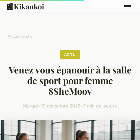
📰
Kikankoi
Accueil
›
Actu
ACTU
Venez vous épanouir à la salle
de sport pour femme
8SheMoov
Margot
•
19 décembre 2025
•
7 min de lecture