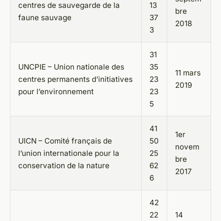
centres de sauvegarde de la
13
bre
faune sauvage
37
2018
3
31
UNCPIE – Union nationale des
35
11 mars
centres permanents d’initiatives
23
2019
pour l’environnement
23
5
41
1er
UICN – Comité français de
50
novem
l’union internationale pour la
25
bre
conservation de la nature
62
2017
6
42
22
14