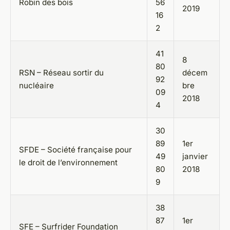
Robin des bois
56
2019
16
2
41
8
80
RSN – Réseau sortir du
décem
92
nucléaire
bre
09
2018
4
30
89
1er
SFDE – Société française pour
49
janvier
le droit de l’environnement
80
2018
9
38
87
1er
SFE – Surfrider Foundation