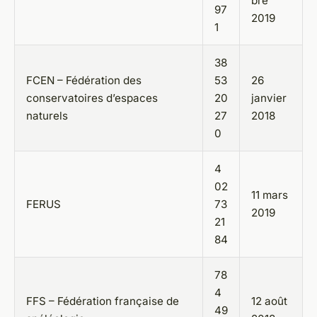
bre
97
2019
1
38
FCEN – Fédération des
53
26
conservatoires d’espaces
20
janvier
naturels
27
2018
0
4
02
11 mars
FERUS
73
2019
21
84
78
4
FFS – Fédération française de
12 août
49