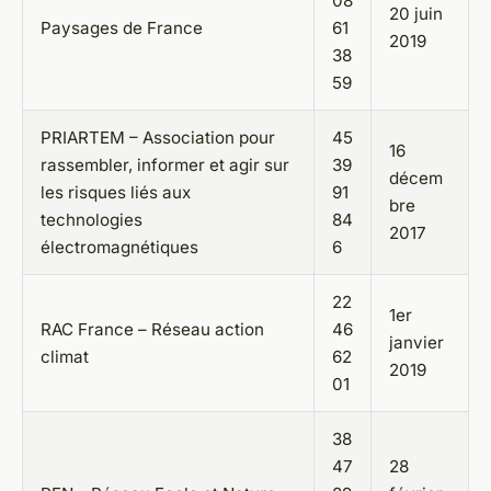
08
20 juin
Paysages de France
61
2019
38
59
PRIARTEM – Association pour
45
16
rassembler, informer et agir sur
39
décem
les risques liés aux
91
bre
technologies
84
2017
électromagnétiques
6
22
1er
RAC France – Réseau action
46
janvier
climat
62
2019
01
38
47
28