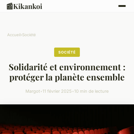
📰
Kikankoi
Accueil
›
Société
SOCIÉTÉ
Solidarité et environnement :
protéger la planète ensemble
Margot
•
11 février 2025
•
10 min de lecture