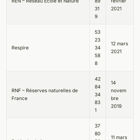
REN – Réseau Ecole et Nature
89
février
31
2021
9
53
23
12 mars
Respire
34
2021
58
8
42
14
84
RNF – Réserves naturelles de
novem
34
France
bre
83
2019
1
37
80
11 mars