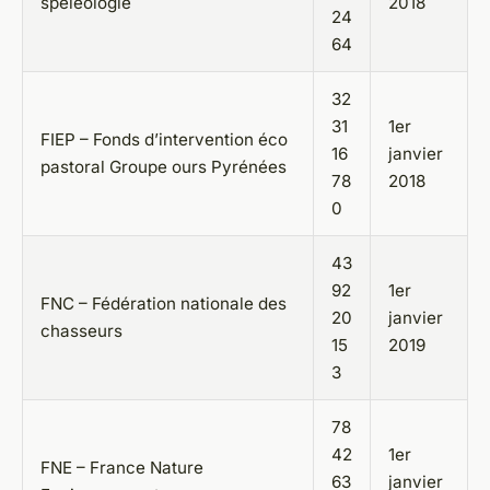
spéléologie
2018
24
64
32
31
1er
FIEP – Fonds d’intervention éco
16
janvier
pastoral Groupe ours Pyrénées
78
2018
0
43
92
1er
FNC – Fédération nationale des
20
janvier
chasseurs
15
2019
3
78
42
1er
FNE – France Nature
63
janvier