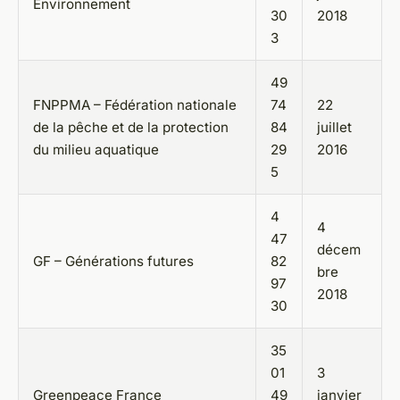
Environnement
30
2018
3
49
FNPPMA – Fédération nationale
74
22
de la pêche et de la protection
84
juillet
du milieu aquatique
29
2016
5
4
4
47
décem
GF – Générations futures
82
bre
97
2018
30
35
01
3
Greenpeace France
49
janvier