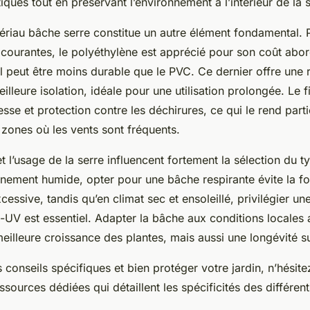
tiques tout en préservant l’environnement à l’intérieur de la s
ériau bâche serre constitue un autre élément fondamental. 
 courantes, le polyéthylène est apprécié pour son coût abor
s il peut être moins durable que le PVC. Ce dernier offre une 
illeure isolation, idéale pour une utilisation prolongée. Le f
se et protection contre les déchirures, ce qui le rend part
 zones où les vents sont fréquents.
 et l’usage de la serre influencent fortement la sélection du 
nement humide, opter pour une bâche respirante évite la f
essive, tandis qu’en climat sec et ensoleillé, privilégier u
i-UV est essentiel. Adapter la bâche aux conditions locales
eilleure croissance des plantes, mais aussi une longévité s
 conseils spécifiques et bien protéger votre jardin, n’hésite
ssources dédiées qui détaillent les spécificités des différen