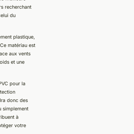
ers recherchant
elui du
ement plastique,
 Ce matériau est
face aux vents
oids et une
 PVC pour la
tection
ndra donc des
ou simplement
ribuent à
otéger votre