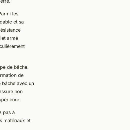
erre.
Parmi les
dable et sa
résistance
ilet armé
iculièrement
type de bâche.
ormation de
ne bâche avec un
 assure non
upérieure.
z pas à
ts matériaux et