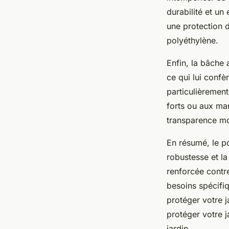
durabilité et un
une protection 
polyéthylène.
Enfin, la bâche
ce qui lui confè
particulièremen
forts ou aux ma
transparence m
En résumé, le po
robustesse et la
renforcée contr
besoins spécifiq
protéger votre j
protéger votre j
jardin.