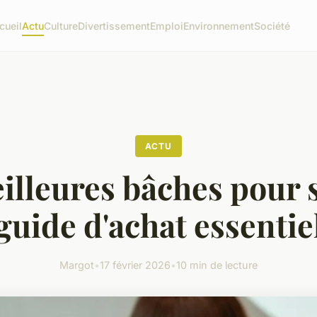
cueil
Actu
Culture
Divertissement
Emploi
Environnement
Société
ACTU
illeures bâches pour s
guide d'achat essentie
Margot
•
17 février 2026
•
10 min de lecture