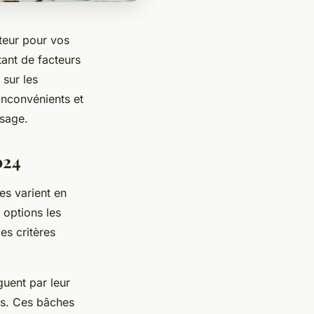
cteur pour vos
tant de facteurs
 sur les
inconvénients et
usage.
024
es varient en
 options les
es critères
guent par leur
ies. Ces bâches