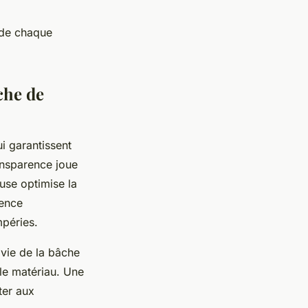
 de chaque
che de
i garantissent
ransparence joue
use optimise la
uence
mpéries.
 vie de la bâche
le matériau. Une
ter aux