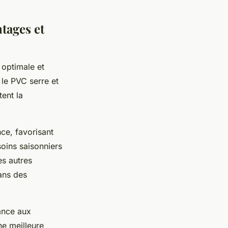
tages et
 optimale et
 le PVC serre et
ent la
ce, favorisant
soins saisonniers
es autres
ans des
tance aux
ne meilleure