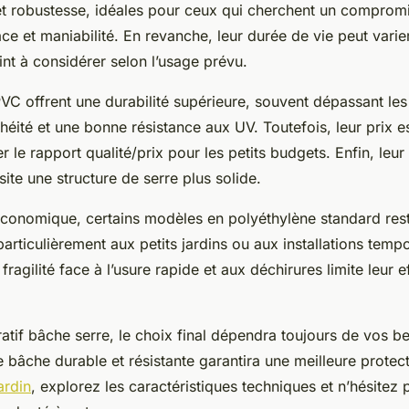
 et robustesse, idéales pour ceux qui cherchent un compromi
ace et maniabilité. En revanche, leur durée de vie peut varie
int à considérer selon l’usage prévu.
VC offrent une durabilité supérieure, souvent dépassant les
héité et une bonne résistance aux UV. Toutefois, leur prix es
r le rapport qualité/prix pour les petits budgets. Enfin, leur
ite une structure de serre plus solide.
conomique, certains modèles en polyéthylène standard rest
particulièrement aux petits jardins ou aux installations tempo
ragilité face à l’usure rapide et aux déchirures limite leur ef
tif bâche serre, le choix final dépendra toujours de vos b
 bâche durable et résistante garantira une meilleure protec
ardin
, explorez les caractéristiques techniques et n’hésitez p