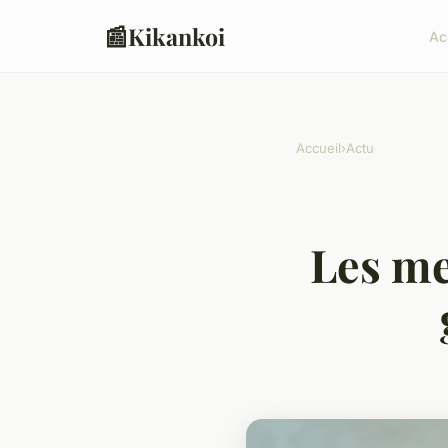
📰
Kikankoi
Ac
Accueil
›
Actu
Les me