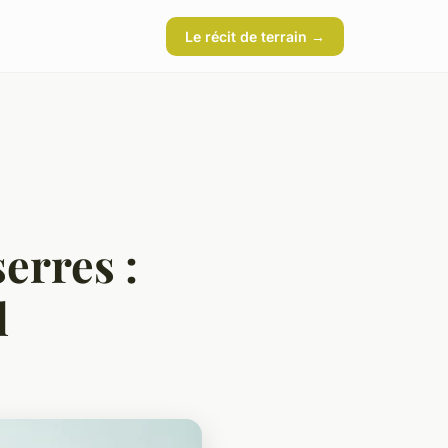
Le récit de terrain →
erres :
l