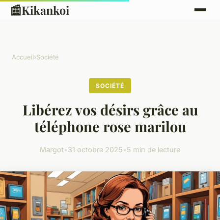
📰
Kikankoi
Accueil
›
Société
SOCIÉTÉ
Libérez vos désirs grâce au
téléphone rose marilou
Margot
•
31 octobre 2025
•
5 min de lecture