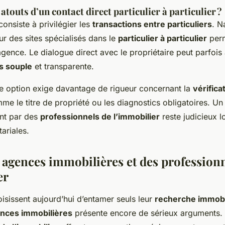
 atouts d’un contact direct particulier à particulier ?
consiste à privilégier les
transactions entre particuliers
. N
r des sites spécialisés dans le
particulier à particulier
perm
’agence. Le dialogue direct avec le propriétaire peut parfois
s souple
et transparente.
e option exige davantage de rigueur concernant la
vérifica
e le titre de propriété ou les diagnostics obligatoires. Un
t par des
professionnels de l’immobilier
reste judicieux l
tariales.
s agences immobilières et des profession
er
isissent aujourd’hui d’entamer seuls leur
recherche immobi
nces immobilières
présente encore de sérieux arguments.