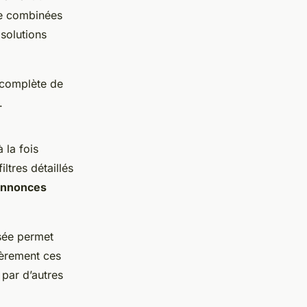
re combinées
 solutions
 complète de
.
 la fois
iltres détaillés
annonces
isée permet
ièrement ces
 par d’autres