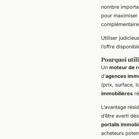
nombre importan
pour maximiser 
complémentaire
Utiliser judicie
l’offre disponib
Pourquoi util
Un
moteur de r
d’
agences immo
(prix, surface, l
immobilières
ré
L’avantage résid
d’être averti dè
portails immobi
acheteurs potent