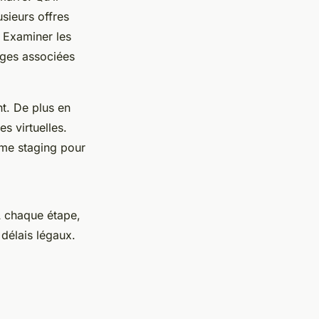
sieurs offres
. Examiner les
arges associées
nt. De plus en
s virtuelles.
me staging pour
 À chaque étape,
 délais légaux.