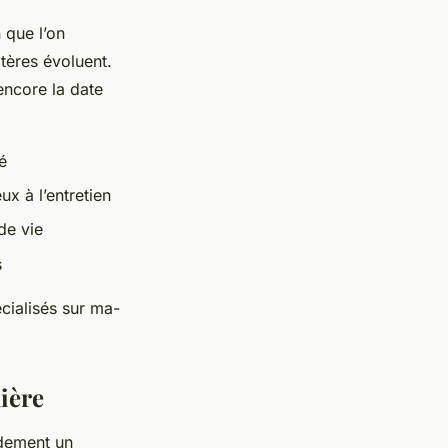
 que l’on
tères évoluent.
encore la date
é
ux à l’entretien
de vie
s
écialisés sur ma-
ière
idement un