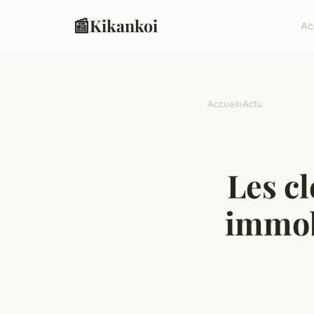
📰
Kikankoi
Ac
Accueil
›
Actu
Les cl
immobi