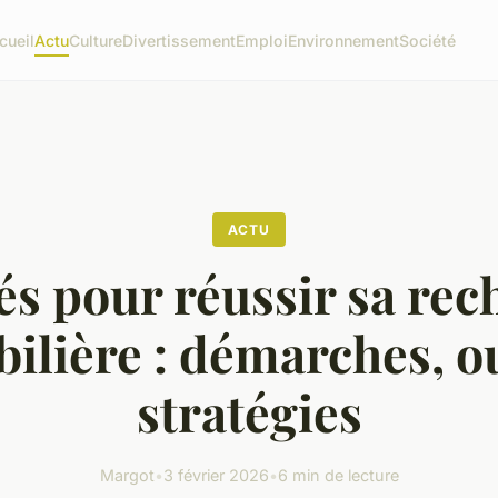
cueil
Actu
Culture
Divertissement
Emploi
Environnement
Société
ACTU
és pour réussir sa re
lière : démarches, ou
stratégies
Margot
•
3 février 2026
•
6 min de lecture