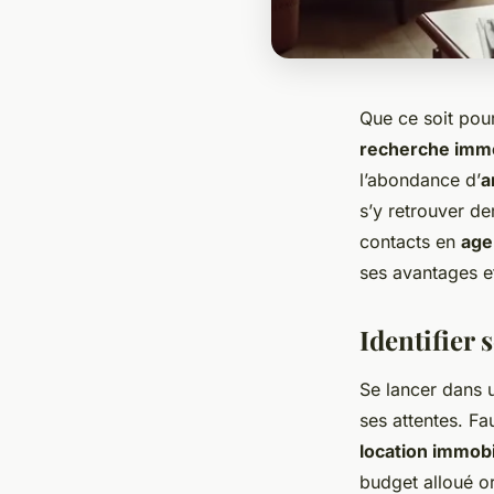
Que ce soit pou
recherche immo
l’abondance d’
a
s’y retrouver d
contacts en
age
ses avantages et
Identifier 
Se lancer dans
ses attentes. Fau
location immobi
budget alloué o