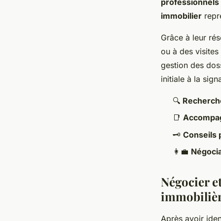
professionnels 
immobilier
repr
Grâce à leur rés
ou à des visites
gestion des doss
initiale à la sig
🔍
Recherche
📑
Accompag
🗝️
Conseils 
👩‍💼
Négocia
Négocier et
immobiliè
Après avoir iden