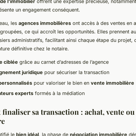
de l’immobilier
offrent une expertise précieuse, notamment
ésente un engagement conséquent.
eau, les
agences immobilières
ont accès à des ventes en 
 groupées, ce qui accroît les opportunités. Elles prennent a
iers administratifs, facilitant ainsi chaque étape du projet, 
nature définitive chez le notaire.
 ciblée
grâce au carnet d’adresses de l’agence
nement juridique
pour sécuriser la transaction
personnalisés
pour valoriser le bien en
vente immobilière
teurs experts
formés à la médiation
 finaliser sa transaction : achat, vente ou
re
tifié le
bien idéal
, la phase de
négociation immobilière
dém