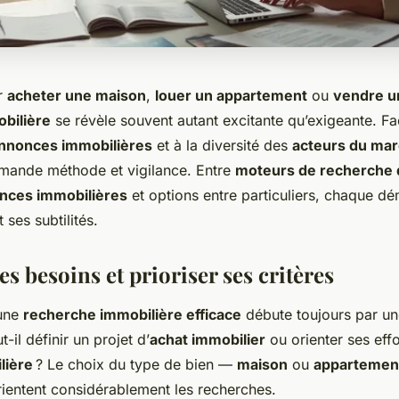
r
acheter une maison
,
louer un appartement
ou
vendre u
bilière
se révèle souvent autant excitante qu’exigeante. Fa
nnonces immobilières
et à la diversité des
acteurs du mar
emande méthode et vigilance. Entre
moteurs de recherche 
nces immobilières
et options entre particuliers, chaque 
 ses subtilités.
ses besoins et prioriser ses critères
 une
recherche immobilière efficace
débute toujours par une
t-il définir un projet d’
achat immobilier
ou orienter ses effo
lière
? Le choix du type de bien —
maison
ou
appartemen
rientent considérablement les recherches.