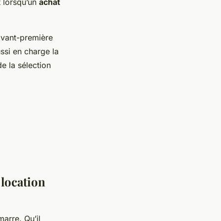
 lorsqu’un
achat
avant-première
ussi en charge la
de la sélection
 location
arre. Qu’il