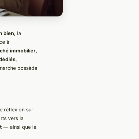
n bien
, la
ce à
ché immobilier
,
dédiés
,
démarche possède
 réflexion sur
rts vers la
t
— ainsi que le