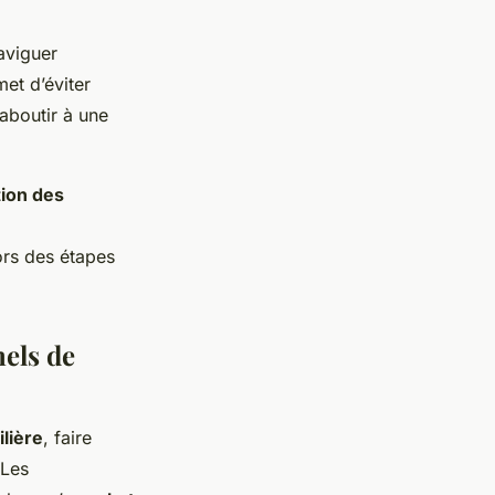
aviguer
et d’éviter
 aboutir à une
tion des
ors des étapes
nels de
lière
, faire
 Les