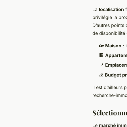
La
localisation
f
privilégie la pr
D’autres point
de disponibilité 
🏡
Maison
: 
🏢
Appartem
📍
Emplacem
💰
Budget pr
Il est d’ailleur
recherche-immo.
Sélectionn
Le
marché immo