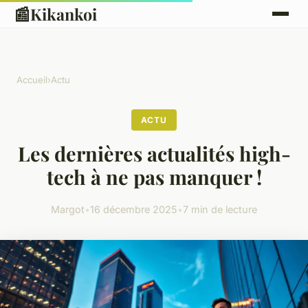
📰
Kikankoi
Accueil
›
Actu
ACTU
Les dernières actualités high-
tech à ne pas manquer !
Margot
•
16 décembre 2025
•
7 min de lecture